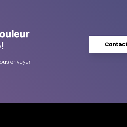
couleur
!
Contac
ous envoyer