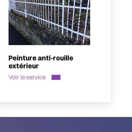
Peinture anti-rouille
extérieur
Voir le service