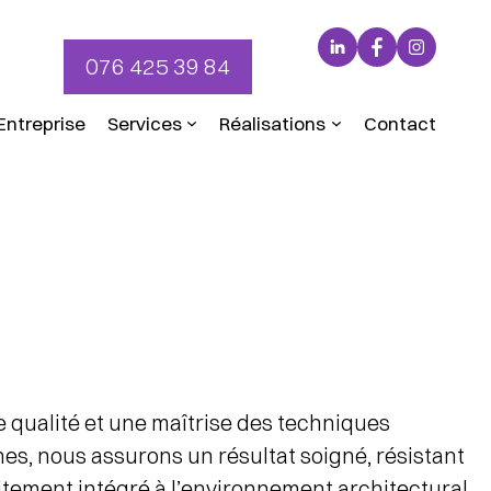
LinkedIn
Facebook
Instagr
076 425 39 84
Entreprise
Services
Réalisations
Contact
 qualité et une maîtrise des techniques
nes, nous assurons un résultat soigné, résistant
itement intégré à l’environnement architectural