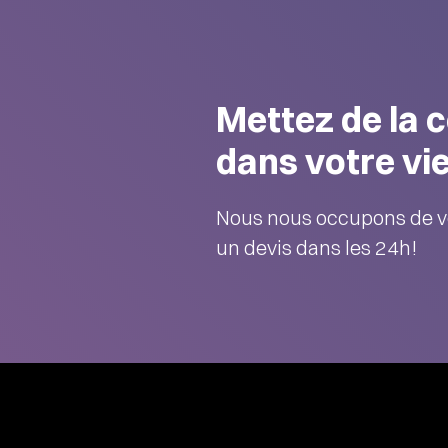
Mettez de la 
dans votre vie
Nous nous occupons de v
un devis dans les 24h!