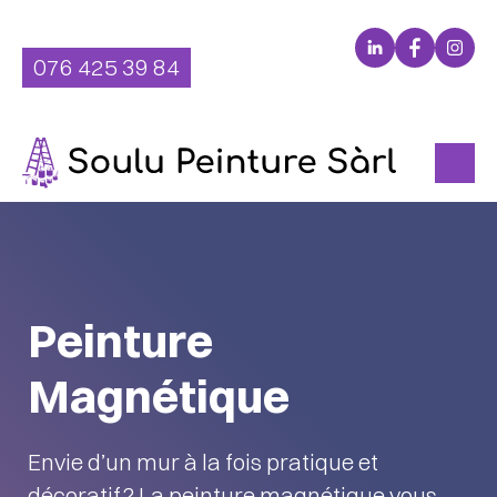
Aller
LinkedIn
Facebo
Inst
au
076 425 39 84
contenu
Peinture
Magnétique
Envie d’un mur à la fois pratique et
décoratif ? La peinture magnétique vous