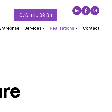
LinkedIn
Facebook
Instagr
076 425 39 84
Entreprise
Services
Réalisations
Contact
ure