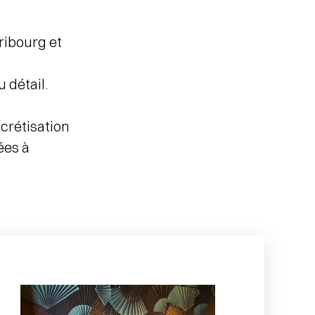
ribourg et
 détail.
ncrétisation
ées à