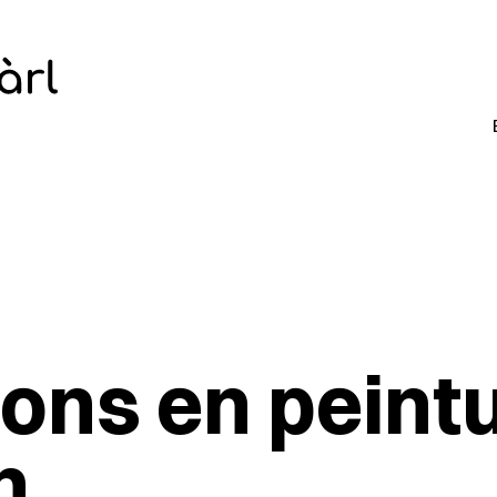
ions en peint
n