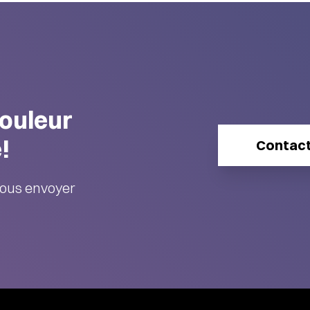
couleur
!
Contac
ous envoyer