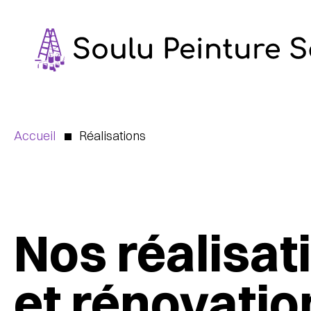
Aller
au
contenu
Accueil
Réalisations
Nos réalisat
et rénovatio