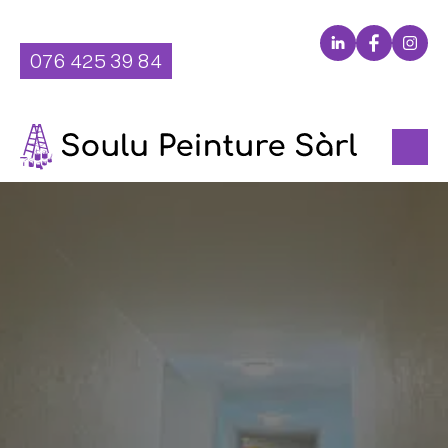
Aller
LinkedIn
Facebo
Inst
au
076 425 39 84
contenu