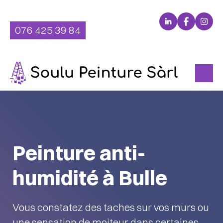
Aller
LinkedIn
Facebo
Inst
au
076 425 39 84
contenu
Peinture anti-
humidité à Bulle
Vous constatez des taches sur vos murs ou
une sensation de moiteur dans certaines